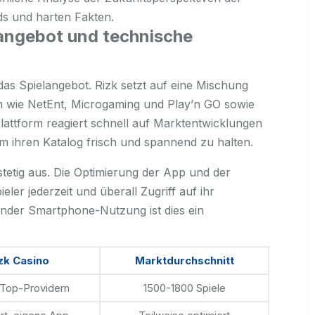
ds und harten Fakten.
langebot und technische
das Spielangebot. Rizk setzt auf eine Mischung
rn wie NetEnt, Microgaming und Play’n GO sowie
lattform reagiert schnell auf Marktentwicklungen
um ihren Katalog frisch und spannend zu halten.
tetig aus. Die Optimierung der App und der
ler jederzeit und überall Zugriff auf ihr
ender Smartphone-Nutzung ist dies ein
izk Casino
Marktdurchschnitt
 Top-Providern
1500-1800 Spiele