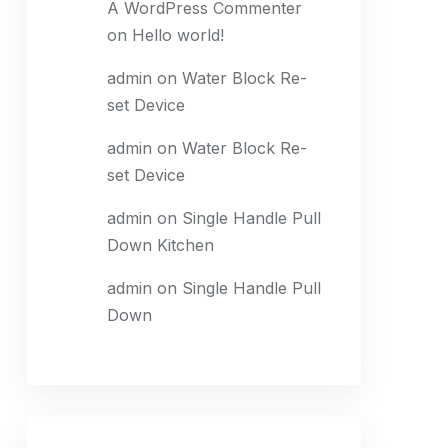
A WordPress Commenter
on
Hello world!
admin
on
Water Block Re-
set Device
admin
on
Water Block Re-
set Device
admin
on
Single Handle Pull
Down Kitchen
admin
on
Single Handle Pull
Down