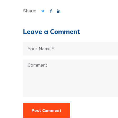
Share:
Leave a Comment
Post Comment