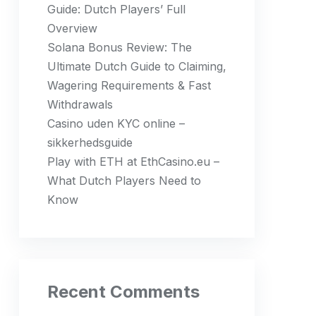
Guide: Dutch Players’ Full
Overview
Solana Bonus Review: The
Ultimate Dutch Guide to Claiming,
Wagering Requirements & Fast
Withdrawals
Casino uden KYC online –
sikkerhedsguide
Play with ETH at EthCasino.eu –
What Dutch Players Need to
Know
Recent Comments