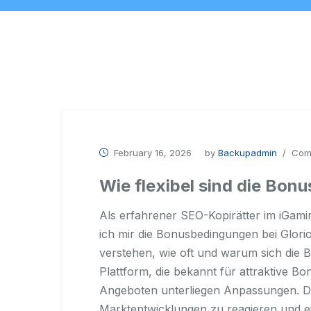
February 16, 2026
by
Backupadmin
/ Com
Wie flexibel sind die Bon
Als erfahrener SEO-Kopirätter im iGam
ich mir die Bonusbedingungen bei Glorion
verstehen, wie oft und warum sich die B
Plattform, die bekannt für attraktive Bo
Angeboten unterliegen Anpassungen. Dies
Marktentwicklungen zu reagieren und ein