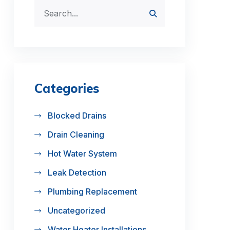
Categories
Blocked Drains
Drain Cleaning
Hot Water System
Leak Detection
Plumbing Replacement
Uncategorized
Water Heater Installations