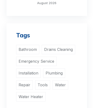
August 2026
Tags
Bathroom
Drains Cleaning
Emergency Service
Installation
Plumbing
Repair
Tools
Water
Water Heater