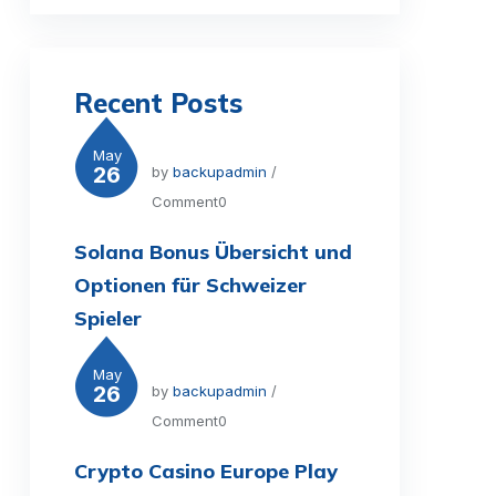
Recent Posts
May
26
by
backupadmin
/
Comment0
Solana Bonus Übersicht und
Optionen für Schweizer
Spieler
May
26
by
backupadmin
/
Comment0
Crypto Casino Europe Play