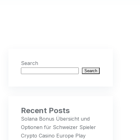
Search
Search
Recent Posts
Solana Bonus Übersicht und
Optionen für Schweizer Spieler
Crypto Casino Europe Play