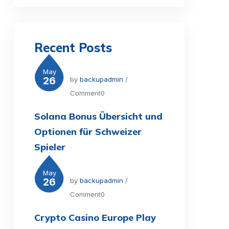
Recent Posts
May
26
by
backupadmin
/
Comment0
Solana Bonus Übersicht und
Optionen für Schweizer
Spieler
May
26
by
backupadmin
/
Comment0
Crypto Casino Europe Play