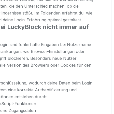
iten, die den Unterschied machen, ob die
indernisse stößt. Im Folgenden erfährst du, wie
d deine Login-Erfahrung optimal gestaltest.
ei LuckyBlock nicht immer auf
ogin sind fehlerhafte Eingaben bei Nutzername
ränkungen, wie Browser-Einstellungen oder
riff blockieren. Besonders neue Nutzer
uelle Version des Browsers oder Cookies für den
rschlüsselung, wodurch deine Daten beim Login
stem eine korrekte Authentifizierung und
 können entstehen durch:
vaScript-Funktionen
sene Zugangsdaten