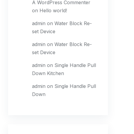
A WordPress Commenter
on
Hello world!
admin
on
Water Block Re-
set Device
admin
on
Water Block Re-
set Device
admin
on
Single Handle Pull
Down Kitchen
admin
on
Single Handle Pull
Down