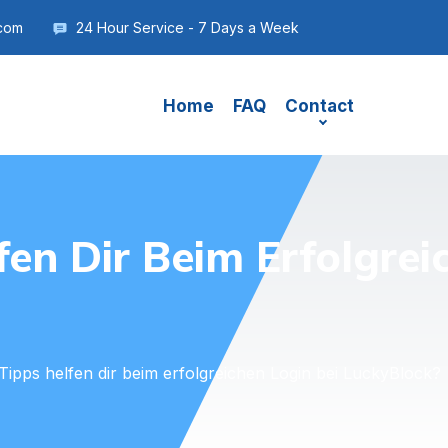
.com
24 Hour Service - 7 Days a Week
Home
FAQ
Contact
en Dir Beim Erfolgrei
ipps helfen dir beim erfolgreichen Login bei LuckyBlock?