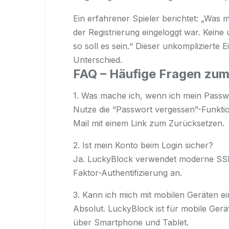
Ein erfahrener Spieler berichtet: „Was mi
der Registrierung eingeloggt war. Keine
so soll es sein.“ Dieser unkomplizierte
Unterschied.
FAQ – Häufige Fragen zum
1. Was mache ich, wenn ich mein Pass
Nutze die “Passwort vergessen”-Funkti
Mail mit einem Link zum Zurücksetzen.
2. Ist mein Konto beim Login sicher?
Ja. LuckyBlock verwendet moderne SSL-
Faktor-Authentifizierung an.
3. Kann ich mich mit mobilen Geräten e
Absolut. LuckyBlock ist für mobile Gerät
über Smartphone und Tablet.