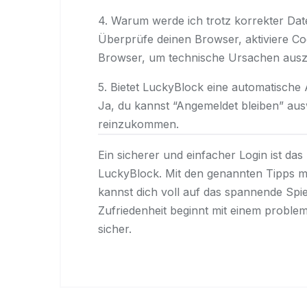
4. Warum werde ich trotz korrekter Dat
Überprüfe deinen Browser, aktiviere Co
Browser, um technische Ursachen ausz
5. Bietet LuckyBlock eine automatisch
Ja, du kannst “Angemeldet bleiben” au
reinzukommen.
Ein sicherer und einfacher Login ist da
LuckyBlock. Mit den genannten Tipps m
kannst dich voll auf das spannende Spi
Zufriedenheit beginnt mit einem proble
sicher.