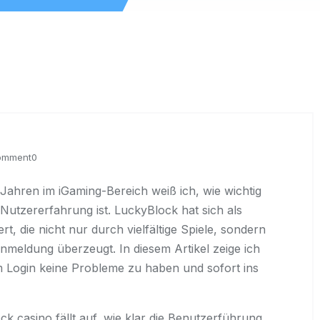
mment0
Jahren im iGaming-Bereich weiß ich, wie wichtig
 Nutzererfahrung ist. LuckyBlock hat sich als
t, die nicht nur durch vielfältige Spiele, sondern
nmeldung überzeugt. In diesem Artikel zeige ich
eim Login keine Probleme zu haben und sofort ins
ock casino
fällt auf, wie klar die Benutzerführung