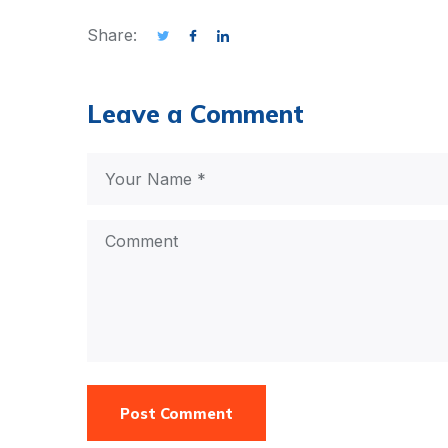
Share:
Leave a Comment
Post Comment