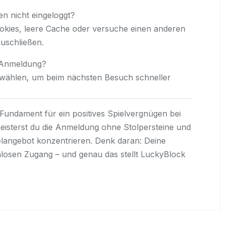
en nicht eingeloggt?
okies, leere Cache oder versuche einen anderen
uschließen.
e Anmeldung?
swählen, um beim nächsten Besuch schneller
s Fundament für ein positives Spielvergnügen bei
eisterst du die Anmeldung ohne Stolpersteine und
elangebot konzentrieren. Denk daran: Deine
mlosen Zugang – und genau das stellt LuckyBlock