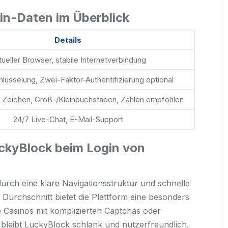
in-Daten im Überblick
Details
tueller Browser, stabile Internetverbindung
lüsselung, Zwei-Faktor-Authentifizierung optional
 Zeichen, Groß-/Kleinbuchstaben, Zahlen empfohlen
24/7 Live-Chat, E-Mail-Support
uckyBlock beim Login von
durch eine klare Navigationsstruktur und schnelle
Durchschnitt bietet die Plattform eine besonders
e Casinos mit komplizierten Captchas oder
 bleibt LuckyBlock schlank und nutzerfreundlich.