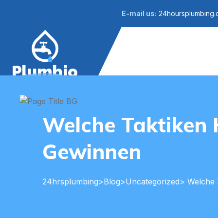
E-mail us:
24hoursplumbing
Plumbio
Welche Taktiken H
Gewinnen
24hrsplumbing
>
Blog
>
Uncategorized
> Welche T