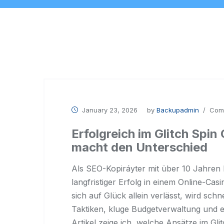
January 23, 2026
by
Backupadmin
/ Com
Erfolgreich im Glitch Spin 
macht den Unterschied
Als SEO-Kopiráyter mit über 10 Jahren
langfristiger Erfolg in einem Online-Ca
sich auf Glück allein verlässt, wird schn
Taktiken, kluge Budgetverwaltung und e
Artikel zeige ich, welche Ansätze im Glit