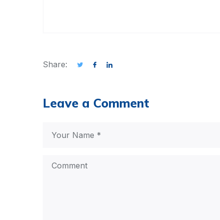
Share:
Leave a Comment