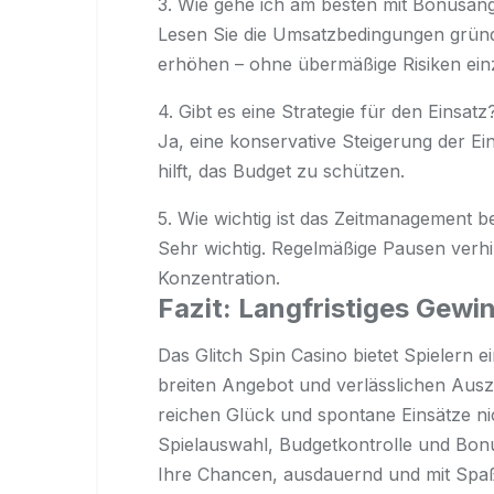
3. Wie gehe ich am besten mit Bonusa
Lesen Sie die Umsatzbedingungen gründl
erhöhen – ohne übermäßige Risiken ei
4. Gibt es eine Strategie für den Einsatz
Ja, eine konservative Steigerung der E
hilft, das Budget zu schützen.
5. Wie wichtig ist das Zeitmanagement b
Sehr wichtig. Regelmäßige Pausen verhi
Konzentration.
Fazit: Langfristiges Gewi
Das Glitch Spin Casino bietet Spielern e
breiten Angebot und verlässlichen Ausza
reichen Glück und spontane Einsätze nic
Spielauswahl, Budgetkontrolle und Bonu
Ihre Chancen, ausdauernd und mit Spaß