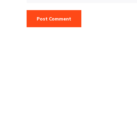
Post Comment