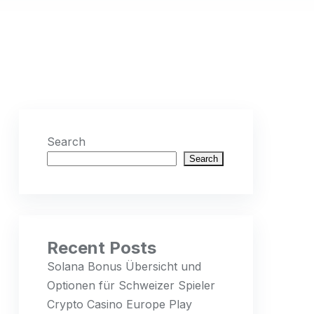
Search
Search
Recent Posts
Solana Bonus Übersicht und
Optionen für Schweizer Spieler
Crypto Casino Europe Play