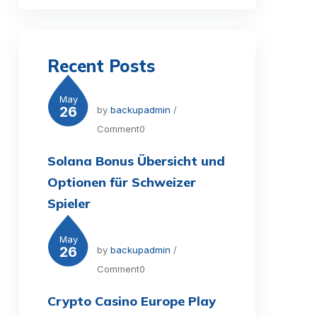
Recent Posts
May
26
by
backupadmin
/
Comment0
Solana Bonus Übersicht und
Optionen für Schweizer
Spieler
May
26
by
backupadmin
/
Comment0
Crypto Casino Europe Play