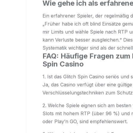
Wie gehe ich als erfahrene
Ein erfahrener Spieler, der regelmäßig d
„Früher habe ich oft blind Einsätze gema
mir Limits und wähle Spiele nach RTP und
kann Verluste besser ausgleichen.“ Dies
Systematik wichtiger sind als der schnel
FAQ: Häufige Fragen zum l
Spin Casino
1. Ist das Glitch Spin Casino seriös und 
Ja, das Casino verfügt über eine gültig
Verschlüsselungstechniken zum Schutz 
2. Welche Spiele eignen sich am besten 
Slots mit hohem RTP (über 96 %) und mitt
oder Play’n GO, sind empfehlenswert.