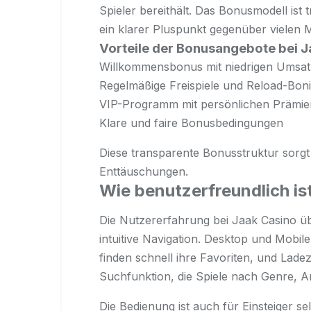
Spieler bereithält. Das Bonusmodell ist 
ein klarer Pluspunkt gegenüber vielen 
Vorteile der Bonusangebote bei J
Willkommensbonus mit niedrigen Umsa
Regelmäßige Freispiele und Reload-Boni
VIP-Programm mit persönlichen Prämie
Klare und faire Bonusbedingungen
Diese transparente Bonusstruktur sorgt 
Enttäuschungen.
Wie benutzerfreundlich ist
Die Nutzererfahrung bei Jaak Casino üb
intuitive Navigation. Desktop und Mobile
finden schnell ihre Favoriten, und Ladez
Suchfunktion, die Spiele nach Genre, Anbi
Die Bedienung ist auch für Einsteiger s