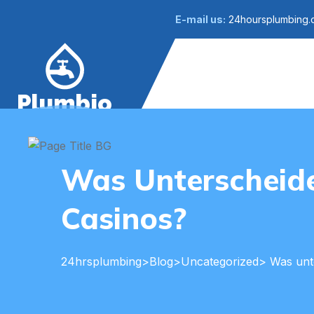
E-mail us:
24hoursplumbing
Plumbio
Was Unterscheide
Casinos?
24hrsplumbing
>
Blog
>
Uncategorized
> Was unt