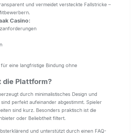
transparent und vermeidet versteckte Fallstricke –
Mitbewerbern.
aak Casino:
tzanforderungen
n
für eine langfristige Bindung ohne
 die Plattform?
erzeugt durch minimalistisches Design und
 sind perfekt aufeinander abgestimmt. Spieler
eiten sind kurz. Besonders praktisch ist die
eter oder Beliebtheit filtert.
elbsterklärend und unterstützt durch einen FAQ-