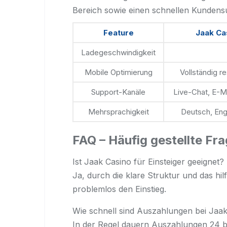
Bereich sowie einen schnellen Kundensu
Feature
Jaak Ca
Ladegeschwindigkeit
Mobile Optimierung
Vollständig r
Support-Kanäle
Live-Chat, E-Ma
Mehrsprachigkeit
Deutsch, Engl
FAQ – Häufig gestellte Fr
Ist Jaak Casino für Einsteiger geeignet?
Ja, durch die klare Struktur und das h
problemlos den Einstieg.
Wie schnell sind Auszahlungen bei Jaa
In der Regel dauern Auszahlungen 24 bis