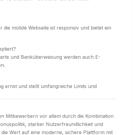
er die mobile Webseite ist responsiv und bietet ein
ptiert?
tkarte und Banküberweisung werden auch E-
en.
 ernst und stellt umfangreiche Limits und
len Mitbewerbern vor allem durch die Kombination
Bonuspolitik, starker Nutzerfreundlichkeit und
, die Wert auf eine moderne, sichere Plattform mit