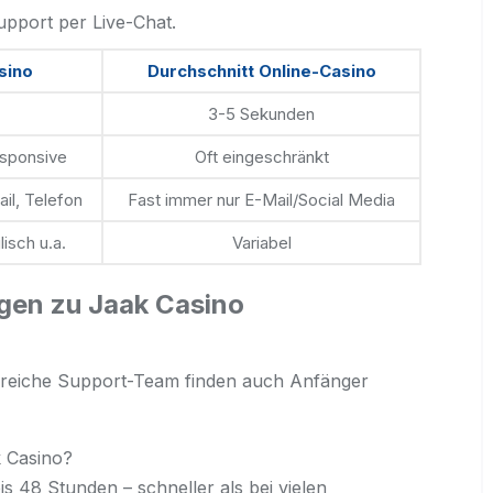
pport per Live-Chat.
sino
Durchschnitt Online-Casino
3-5 Sekunden
esponsive
Oft eingeschränkt
il, Telefon
Fast immer nur E-Mail/Social Media
isch u.a.
Variabel
agen zu Jaak Casino
ilfreiche Support-Team finden auch Anfänger
k Casino?
 48 Stunden – schneller als bei vielen