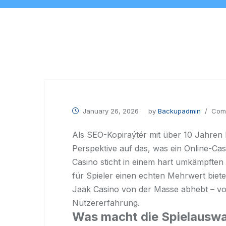
January 26, 2026
by
Backupadmin
/ Com
Als SEO-Kopiraýtér mit über 10 Jahren 
Perspektive auf das, was ein Online-Ca
Casino
sticht in einem hart umkämpften
für Spieler einen echten Mehrwert bieten
Jaak Casino von der Masse abhebt – vo
Nutzererfahrung.
Was macht die Spielauswa