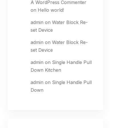
A WordPress Commenter
on
Hello world!
admin
on
Water Block Re-
set Device
admin
on
Water Block Re-
set Device
admin
on
Single Handle Pull
Down Kitchen
admin
on
Single Handle Pull
Down