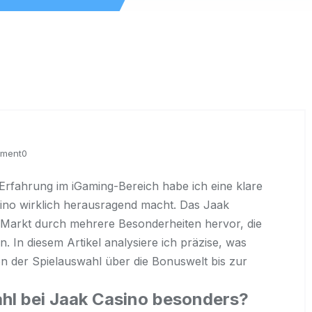
ment0
Erfahrung im iGaming-Bereich habe ich eine klare
sino wirklich herausragend macht. Das
Jaak
 Markt durch mehrere Besonderheiten hervor, die
. In diesem Artikel analysiere ich präzise, was
n der Spielauswahl über die Bonuswelt bis zur
hl bei Jaak Casino besonders?