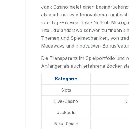
Jaak Casino bietet einen beeindruckend 
als auch neueste Innovationen umfasst. 
von Top-Providern wie NetEnt, Microga
Titel, die anderswo schwer zu finden si
Themen und Spielmechaniken, von tradi
Megaways und innovativen Bonusfeatur
Die Transparenz im Spielportfolio und 
Anfänger als auch erfahrene Zocker st
Kategorie
Slots
Live-Casino
Ü
Jackpots
Neue Spiele