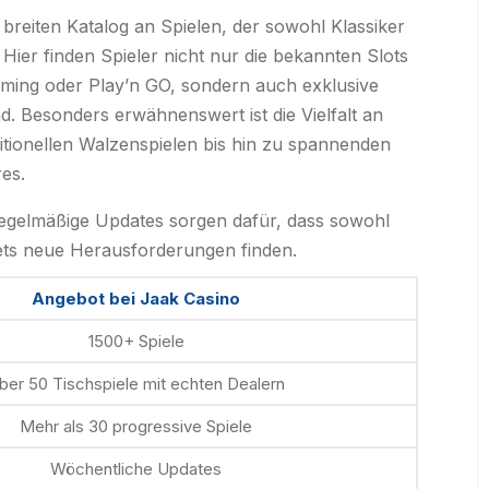
breiten Katalog an Spielen, der sowohl Klassiker
Hier finden Spieler nicht nur die bekannten Slots
ming oder Play’n GO, sondern auch exklusive
nd. Besonders erwähnenswert ist die Vielfalt an
tionellen Walzenspielen bis hin zu spannenden
es.
regelmäßige Updates sorgen dafür, dass sowohl
ets neue Herausforderungen finden.
Angebot bei Jaak Casino
1500+ Spiele
ber 50 Tischspiele mit echten Dealern
Mehr als 30 progressive Spiele
Wöchentliche Updates