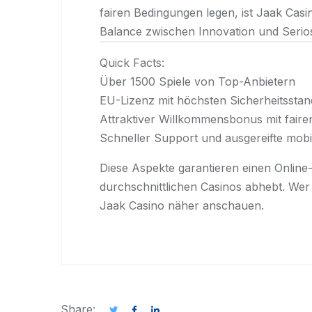
fairen Bedingungen legen, ist Jaak Cas
Balance zwischen Innovation und Serios
Quick Facts:
Über 1500 Spiele von Top-Anbietern
EU-Lizenz mit höchsten Sicherheitsstan
Attraktiver Willkommensbonus mit faire
Schneller Support und ausgereifte mobi
Diese Aspekte garantieren einen Online
durchschnittlichen Casinos abhebt. Wer 
Jaak Casino
näher anschauen.
Share: