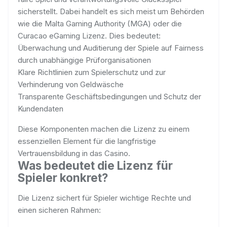
sicherstellt. Dabei handelt es sich meist um Behörden
wie die Malta Gaming Authority (MGA) oder die
Curacao eGaming Lizenz. Dies bedeutet:
Überwachung und Auditierung der Spiele auf Fairness
durch unabhängige Prüforganisationen
Klare Richtlinien zum Spielerschutz und zur
Verhinderung von Geldwäsche
Transparente Geschäftsbedingungen und Schutz der
Kundendaten
Diese Komponenten machen die Lizenz zu einem
essenziellen Element für die langfristige
Vertrauensbildung in das Casino.
Was bedeutet die Lizenz für
Spieler konkret?
Die Lizenz sichert für Spieler wichtige Rechte und
einen sicheren Rahmen: