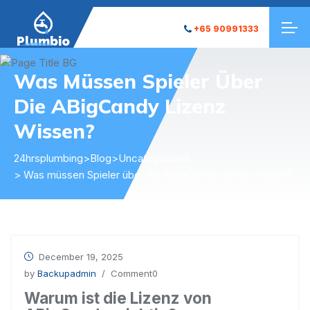
+65 90991333
Plumbio
Was Müssen Spieler Über
Die ABigCandy Lizenz
Wissen?
24hrsplumbing
>
Blog
>
Uncategorized
> Was müssen Spieler über die ABigCandy Lizenz wissen?
December 19, 2025
by
Backupadmin
/ Comment0
Warum ist die Lizenz von