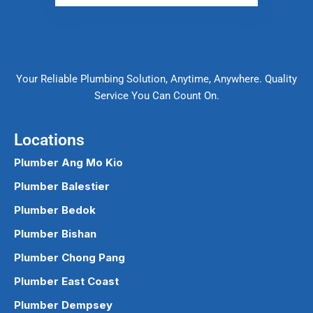
Your Reliable Plumbing Solution, Anytime, Anywhere. Quality
Service You Can Count On.
Locations
Plumber Ang Mo Kio
Plumber Balestier
Plumber Bedok
Plumber Bishan
Plumber Chong Pang
Plumber East Coast
Plumber Dempsey