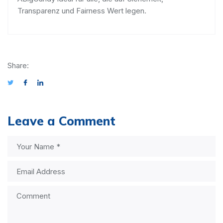
Transparenz und Fairness Wert legen.
Share:
Leave a Comment