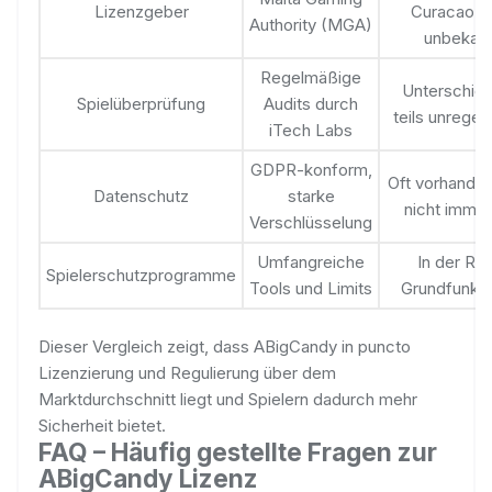
Lizenzgeber
Curacao o
Authority (MGA)
unbekan
Regelmäßige
Unterschied
Spielüberprüfung
Audits durch
teils unrege
iTech Labs
GDPR-konform,
Oft vorhanden
Datenschutz
starke
nicht immer
Verschlüsselung
Umfangreiche
In der Re
Spielerschutzprogramme
Tools und Limits
Grundfunkti
Dieser Vergleich zeigt, dass ABigCandy in puncto
Lizenzierung und Regulierung über dem
Marktdurchschnitt liegt und Spielern dadurch mehr
Sicherheit bietet.
FAQ – Häufig gestellte Fragen zur
ABigCandy Lizenz