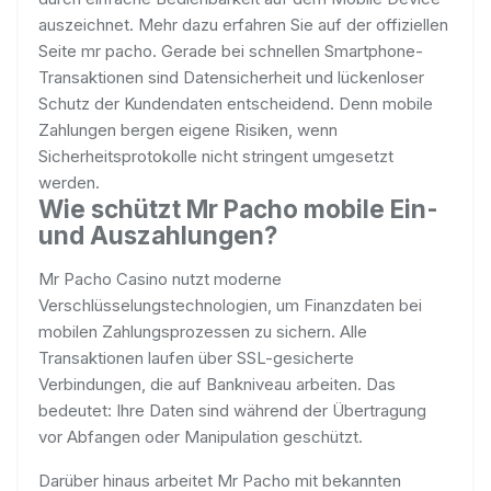
auszeichnet. Mehr dazu erfahren Sie auf der offiziellen
Seite
mr pacho
. Gerade bei schnellen Smartphone-
Transaktionen sind Datensicherheit und lückenloser
Schutz der Kundendaten entscheidend. Denn mobile
Zahlungen bergen eigene Risiken, wenn
Sicherheitsprotokolle nicht stringent umgesetzt
werden.
Wie schützt Mr Pacho mobile Ein-
und Auszahlungen?
Mr Pacho Casino nutzt moderne
Verschlüsselungstechnologien, um Finanzdaten bei
mobilen Zahlungsprozessen zu sichern. Alle
Transaktionen laufen über SSL-gesicherte
Verbindungen, die auf Bankniveau arbeiten. Das
bedeutet: Ihre Daten sind während der Übertragung
vor Abfangen oder Manipulation geschützt.
Darüber hinaus arbeitet Mr Pacho mit bekannten