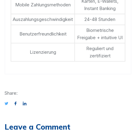
Karten, E-Wallets,
Mobile Zahlungsmethoden
Instant Banking
Auszahlungsgeschwindigkeit
24-48 Stunden
Biometrische
Benutzerfreundlichkeit
Freigabe + intuitive UI
Reguliert und
Lizenzierung
zertifiziert
Share:
Leave a Comment