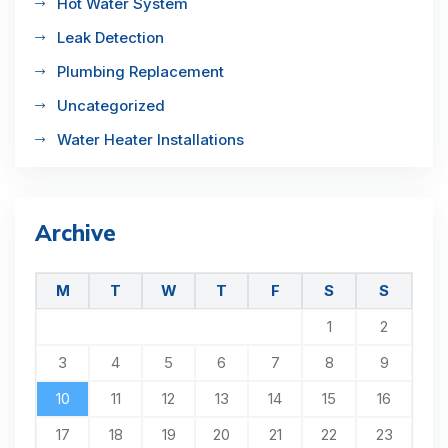
Hot Water System
Leak Detection
Plumbing Replacement
Uncategorized
Water Heater Installations
Archive
M
T
W
T
F
S
S
1
2
3
4
5
6
7
8
9
10
11
12
13
14
15
16
17
18
19
20
21
22
23