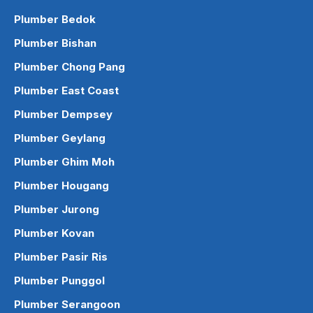
Plumber Bedok
Plumber Bishan
Plumber Chong Pang
Plumber East Coast
Plumber Dempsey
Plumber Geylang
Plumber Ghim Moh
Plumber Hougang
Plumber Jurong
Plumber Kovan
Plumber Pasir Ris
Plumber Punggol
Plumber Serangoon