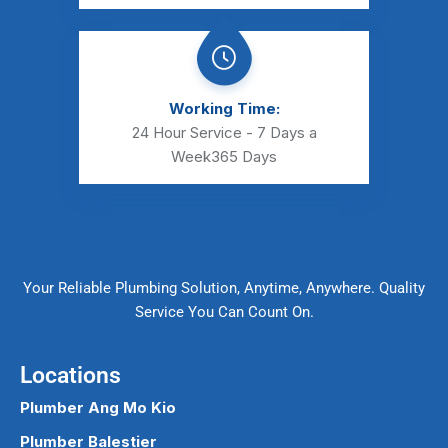
Working Time:
24 Hour Service - 7 Days a
Week
365 Days
Your Reliable Plumbing Solution, Anytime, Anywhere. Quality
Service You Can Count On.
Locations
Plumber Ang Mo Kio
Plumber Balestier