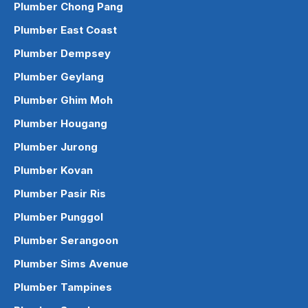
Plumber Chong Pang
Plumber East Coast
Plumber Dempsey
Plumber Geylang
Plumber Ghim Moh
Plumber Hougang
Plumber Jurong
Plumber Kovan
Plumber Pasir Ris
Plumber Punggol
Plumber Serangoon
Plumber Sims Avenue
Plumber Tampines