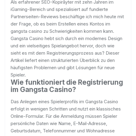
Als erfahrener SEO-Kopirăyter mit zehn Jahren im
iGaming-Bereich und spezialisiert auf fundierte
Partnerseiten-Reviews beschäftige ich mich heute mit
der Frage, ob es beim Erstellen eines Kontos im
gangsta casino
zu Schwierigkeiten kommen kann.
Gangsta Casino hebt sich durch ein modernes Design
und ein vielseitiges Spielangebot hervor, doch wie
sieht es mit dem Registrierungsprozess aus? Dieser
Artikel liefert einen strukturierten Überblick zu den
häufigsten Problemen und gibt Lösungen für neue
Spieler.
Wie funktioniert die Registrierung
im Gangsta Casino?
Das Anlegen eines Spielerprofils im Gangsta Casino
erfolgt in wenigen Schritten und nutzt ein klassisches
Online-Formular. Für die Anmeldung müssen Spieler
persönliche Daten wie Name, E-Mail-Adresse,
Geburtsdatum, Telefonnummer und Wohnadresse