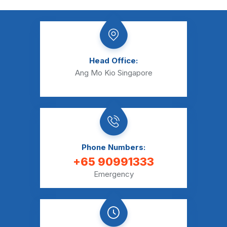
Head Office:
Ang Mo Kio Singapore
Phone Numbers:
+65 90991333
Emergency