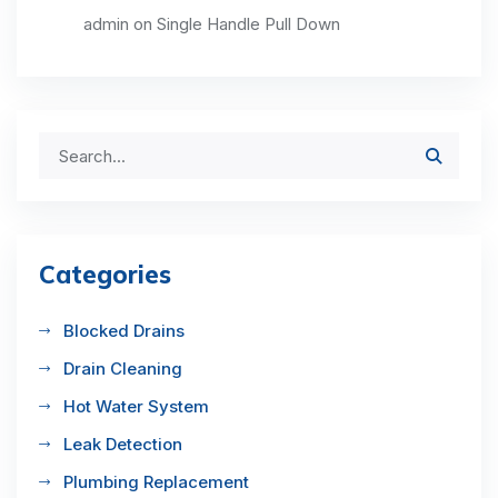
admin
on
Single Handle Pull Down
Categories
Blocked Drains
Drain Cleaning
Hot Water System
Leak Detection
Plumbing Replacement