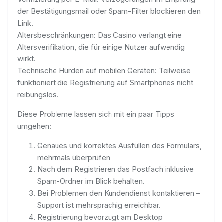
der Bestätigungsmail oder Spam-Filter blockieren den
Link.
Altersbeschränkungen: Das Casino verlangt eine
Altersverifikation, die für einige Nutzer aufwendig
wirkt.
Technische Hürden auf mobilen Geräten: Teilweise
funktioniert die Registrierung auf Smartphones nicht
reibungslos.
Diese Probleme lassen sich mit ein paar Tipps
umgehen:
Genaues und korrektes Ausfüllen des Formulars,
mehrmals überprüfen.
Nach dem Registrieren das Postfach inklusive
Spam-Ordner im Blick behalten.
Bei Problemen den Kundendienst kontaktieren –
Support ist mehrsprachig erreichbar.
Registrierung bevorzugt am Desktop