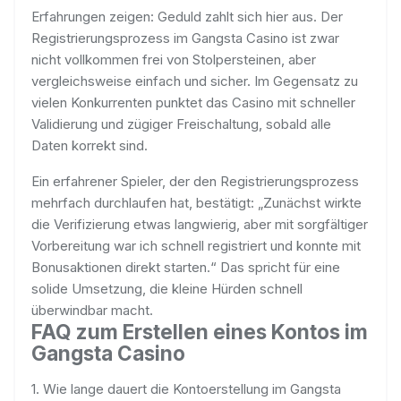
Erfahrungen zeigen: Geduld zahlt sich hier aus. Der
Registrierungsprozess im Gangsta Casino ist zwar
nicht vollkommen frei von Stolpersteinen, aber
vergleichsweise einfach und sicher. Im Gegensatz zu
vielen Konkurrenten punktet das Casino mit schneller
Validierung und zügiger Freischaltung, sobald alle
Daten korrekt sind.
Ein erfahrener Spieler, der den Registrierungsprozess
mehrfach durchlaufen hat, bestätigt: „Zunächst wirkte
die Verifizierung etwas langwierig, aber mit sorgfältiger
Vorbereitung war ich schnell registriert und konnte mit
Bonusaktionen direkt starten.“ Das spricht für eine
solide Umsetzung, die kleine Hürden schnell
überwindbar macht.
FAQ zum Erstellen eines Kontos im
Gangsta Casino
1. Wie lange dauert die Kontoerstellung im Gangsta