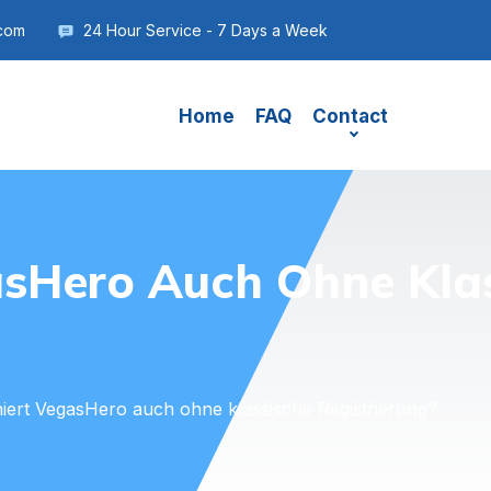
.com
24 Hour Service - 7 Days a Week
Home
FAQ
Contact
asHero Auch Ohne Kla
niert VegasHero auch ohne klassische Registrierung?