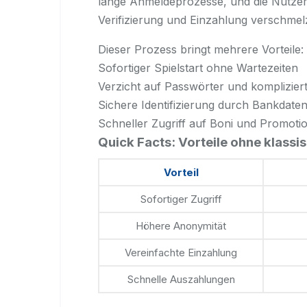
lange Anmeldeprozesse, und die Nutzer
Verifizierung und Einzahlung verschmel
Dieser Prozess bringt mehrere Vorteile:
Sofortiger Spielstart ohne Wartezeiten
Verzicht auf Passwörter und komplizier
Sichere Identifizierung durch Bankdat
Schneller Zugriff auf Boni und Promoti
Quick Facts: Vorteile ohne klassi
Vorteil
Sofortiger Zugriff
Höhere Anonymität
Vereinfachte Einzahlung
Schnelle Auszahlungen