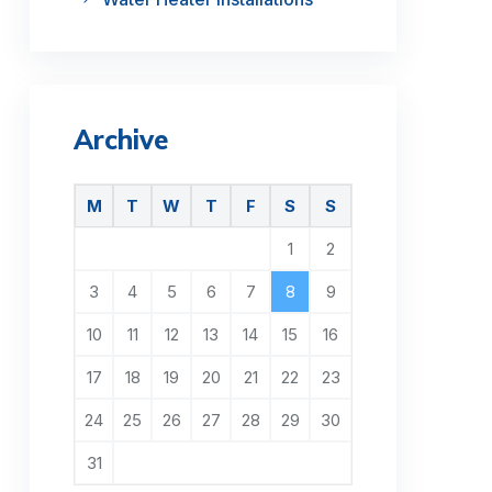
Archive
M
T
W
T
F
S
S
1
2
3
4
5
6
7
8
9
10
11
12
13
14
15
16
17
18
19
20
21
22
23
24
25
26
27
28
29
30
31