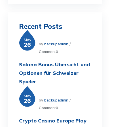
Recent Posts
May
26
by
backupadmin
/
Comment0
Solana Bonus Übersicht und
Optionen für Schweizer
Spieler
May
26
by
backupadmin
/
Comment0
Crypto Casino Europe Play