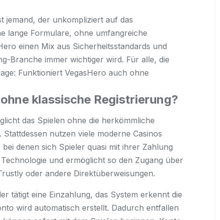
t jemand, der unkompliziert auf das
ne lange Formulare, ohne umfangreiche
sHero einen Mix aus Sicherheitsstandards und
g-Branche immer wichtiger wird. Für alle, die
e Frage: Funktioniert VegasHero auch ohne
 ohne klassische Registrierung?
glicht das Spielen ohne die herkömmliche
. Stattdessen nutzen viele moderne Casinos
ei denen sich Spieler quasi mit ihrer Zahlung
se Technologie und ermöglicht so den Zugang über
Trustly oder andere Direktüberweisungen.
ler tätigt eine Einzahlung, das System erkennt die
nto wird automatisch erstellt. Dadurch entfallen