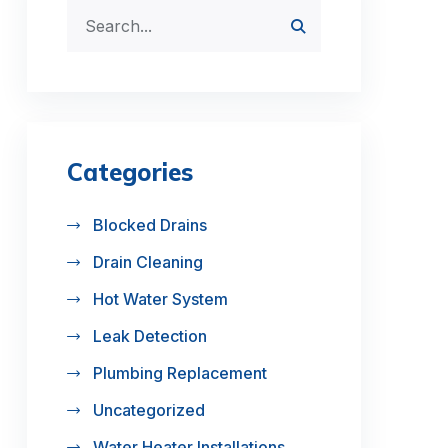
Categories
Blocked Drains
Drain Cleaning
Hot Water System
Leak Detection
Plumbing Replacement
Uncategorized
Water Heater Installations