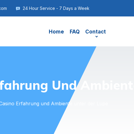
.com
24 Hour Service - 7 Days a Week
Home
FAQ
Contact
rfahrung Und Ambient
Casino Erfahrung und Ambiente unter der Lupe