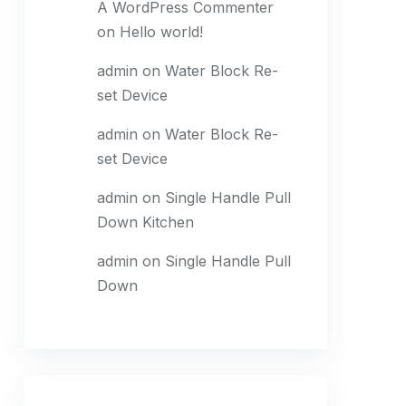
A WordPress Commenter
on
Hello world!
admin
on
Water Block Re-
set Device
admin
on
Water Block Re-
set Device
admin
on
Single Handle Pull
Down Kitchen
admin
on
Single Handle Pull
Down