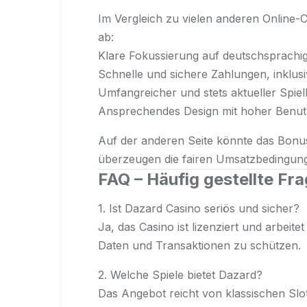
Im Vergleich zu vielen anderen Online-C
ab:
Klare Fokussierung auf deutschsprachig
Schnelle und sichere Zahlungen, inklu
Umfangreicher und stets aktueller Spiel
Ansprechendes Design mit hoher Benutz
Auf der anderen Seite könnte das Bonus
überzeugen die fairen Umsatzbedingung
FAQ – Häufig gestellte Fr
1. Ist Dazard Casino seriös und sicher?
Ja, das Casino ist lizenziert und arbei
Daten und Transaktionen zu schützen.
2. Welche Spiele bietet Dazard?
Das Angebot reicht von klassischen Slot