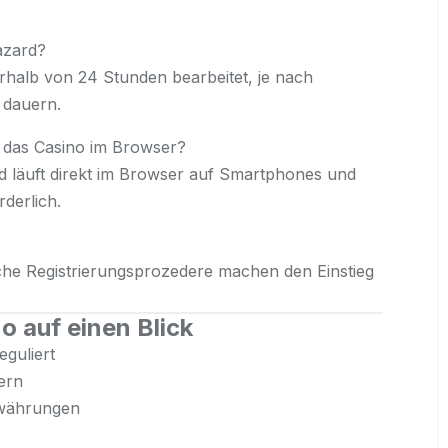
azard?
halb von 24 Stunden bearbeitet, je nach
 dauern.
t das Casino im Browser?
und läuft direkt im Browser auf Smartphones und
rderlich.
ache Registrierungsprozedere machen den Einstieg
o auf einen Blick
eguliert
ern
owährungen