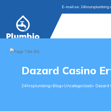
E-mail us:
24hoursplumbing
Plumbio
Dazard Casino E
24hrsplumbing
>
Blog
>
Uncategorized
> Dazard 