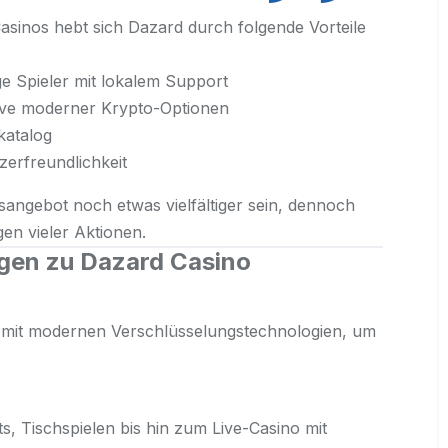
asinos hebt sich Dazard durch folgende Vorteile
e Spieler mit lokalem Support
sive moderner Krypto-Optionen
katalog
erfreundlichkeit
angebot noch etwas vielfältiger sein, dennoch
en vieler Aktionen.
agen zu Dazard Casino
tet mit modernen Verschlüsselungstechnologien, um
s, Tischspielen bis hin zum Live-Casino mit