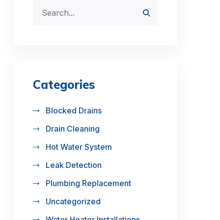
Categories
Blocked Drains
Drain Cleaning
Hot Water System
Leak Detection
Plumbing Replacement
Uncategorized
Water Heater Installations