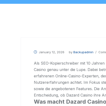
January 12, 2026
by
Backupadmin
/ Com
Als SEO-Kopierschreiber mit 10 Jahren
Casino genau unter die Lupe. Dabei betr
erfahrenen Online-Casino-Experten, de
Nutzererfahrungen achtet. Im Fokus steh
sowie die angebotenen Features. Die Anal
Entscheidung, ob Dazard Casino ihre An
Was macht Dazard Casin