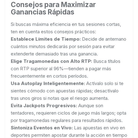
Consejos para Maximizar
Ganancias Rápidas
Si buscas máxima eficiencia en tus sesiones cortas,
ten en cuenta estos consejos prácticos:
Establece Límites de Tiempo:
Decide de antemano
cuántos minutos dedicarás por sesión para evitar
extenderte demasiado tras una ganancia.
Elige Tragamonedas con Alto RTP:
Busca títulos
con RTP superior al 96%—tienden a pagar más
frecuentemente en cortos períodos.
Usa Autoplay Inteligentemente:
Actívalo solo si te
sientes cómodo con apuestas rápidas; desactívalo
tras unos giros si notas que el riesgo aumenta.
Evita Jackpots Progresivos:
Aunque son
tentadores, requieren ciclos de juego más largos; opta
por tragamonedas regulares para resultados rápidos.
Sintoniza Eventos en Vivo:
Las apuestas en vivo en
deportes permiten apostar durante la acción en tiempo