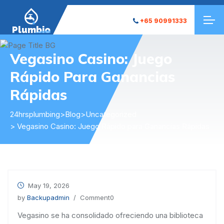
+65 90991333
Plumbio
Vegasino Casino: Juego
Rápido Para Ganancias
Rápidas
24hrsplumbing
>
Blog
>
Uncategorized
> Vegasino Casino: Juego Rápido para Ganancias Rápidas
May 19, 2026
by
Backupadmin
/ Comment0
Vegasino se ha consolidado ofreciendo una biblioteca