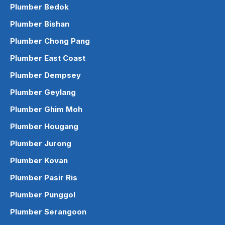
Plumber Bedok
Plumber Bishan
Plumber Chong Pang
Plumber East Coast
Plumber Dempsey
Plumber Geylang
Plumber Ghim Moh
Plumber Hougang
Plumber Jurong
Plumber Kovan
Plumber Pasir Ris
Plumber Punggol
Plumber Serangoon