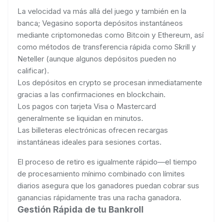
La velocidad va más allá del juego y también en la
banca; Vegasino soporta depósitos instantáneos
mediante criptomonedas como Bitcoin y Ethereum, así
como métodos de transferencia rápida como Skrill y
Neteller (aunque algunos depósitos pueden no
calificar).
Los depósitos en crypto se procesan inmediatamente
gracias a las confirmaciones en blockchain.
Los pagos con tarjeta Visa o Mastercard
generalmente se liquidan en minutos.
Las billeteras electrónicas ofrecen recargas
instantáneas ideales para sesiones cortas.
El proceso de retiro es igualmente rápido—el tiempo
de procesamiento mínimo combinado con límites
diarios asegura que los ganadores puedan cobrar sus
ganancias rápidamente tras una racha ganadora.
Gestión Rápida de tu Bankroll