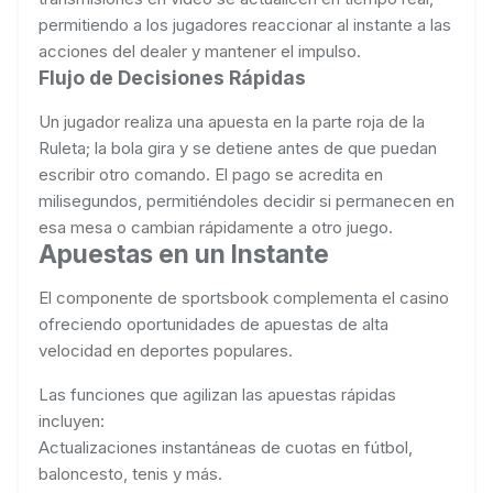
permitiendo a los jugadores reaccionar al instante a las
acciones del dealer y mantener el impulso.
Flujo de Decisiones Rápidas
Un jugador realiza una apuesta en la parte roja de la
Ruleta; la bola gira y se detiene antes de que puedan
escribir otro comando. El pago se acredita en
milisegundos, permitiéndoles decidir si permanecen en
esa mesa o cambian rápidamente a otro juego.
Apuestas en un Instante
El componente de sportsbook complementa el casino
ofreciendo oportunidades de apuestas de alta
velocidad en deportes populares.
Las funciones que agilizan las apuestas rápidas
incluyen:
Actualizaciones instantáneas de cuotas en fútbol,
baloncesto, tenis y más.