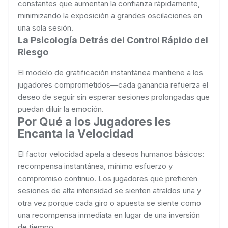
constantes que aumentan la confianza rápidamente,
minimizando la exposición a grandes oscilaciones en
una sola sesión.
La Psicología Detrás del Control Rápido del
Riesgo
El modelo de gratificación instantánea mantiene a los
jugadores comprometidos—cada ganancia refuerza el
deseo de seguir sin esperar sesiones prolongadas que
puedan diluir la emoción.
Por Qué a los Jugadores les
Encanta la Velocidad
El factor velocidad apela a deseos humanos básicos:
recompensa instantánea, mínimo esfuerzo y
compromiso continuo. Los jugadores que prefieren
sesiones de alta intensidad se sienten atraídos una y
otra vez porque cada giro o apuesta se siente como
una recompensa inmediata en lugar de una inversión
de tiempo.