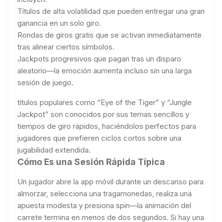
Títulos de alta volatilidad que pueden entregar una gran
ganancia en un solo giro.
Rondas de giros gratis que se activan inmediatamente
tras alinear ciertos símbolos.
Jackpots progresivos que pagan tras un disparo
aleatorio—la emoción aumenta incluso sin una larga
sesión de juego.
títulos populares como “Eye of the Tiger” y “Jungle
Jackpot” son conocidos por sus temas sencillos y
tiempos de giro rápidos, haciéndolos perfectos para
jugadores que prefieren ciclos cortos sobre una
jugabilidad extendida.
Cómo Es una Sesión Rápida Típica
Un jugador abre la app móvil durante un descanso para
almorzar, selecciona una tragamonedas, realiza una
apuesta modesta y presiona spin—la animación del
carrete termina en menos de dos segundos. Si hay una