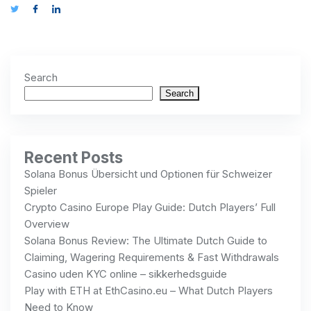
Search
Search
Recent Posts
Solana Bonus Übersicht und Optionen für Schweizer
Spieler
Crypto Casino Europe Play Guide: Dutch Players’ Full
Overview
Solana Bonus Review: The Ultimate Dutch Guide to
Claiming, Wagering Requirements & Fast Withdrawals
Casino uden KYC online – sikkerhedsguide
Play with ETH at EthCasino.eu – What Dutch Players
Need to Know