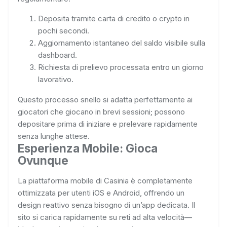
Deposita tramite carta di credito o crypto in
pochi secondi.
Aggiornamento istantaneo del saldo visibile sulla
dashboard.
Richiesta di prelievo processata entro un giorno
lavorativo.
Questo processo snello si adatta perfettamente ai
giocatori che giocano in brevi sessioni; possono
depositare prima di iniziare e prelevare rapidamente
senza lunghe attese.
Esperienza Mobile: Gioca
Ovunque
La piattaforma mobile di Casinia è completamente
ottimizzata per utenti iOS e Android, offrendo un
design reattivo senza bisogno di un’app dedicata. Il
sito si carica rapidamente su reti ad alta velocità—