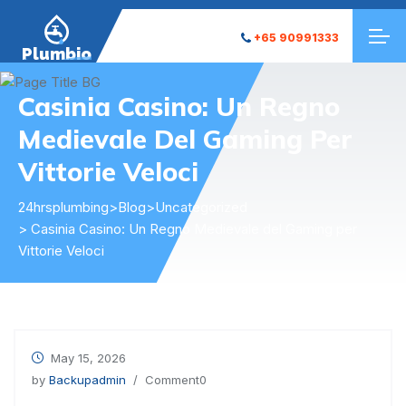
+65 90991333
Plumbio
Casinia Casino: Un Regno
Medievale Del Gaming Per
Vittorie Veloci
24hrsplumbing
>
Blog
>
Uncategorized
> Casinia Casino: Un Regno Medievale del Gaming per
Vittorie Veloci
May 15, 2026
by
Backupadmin
/ Comment0