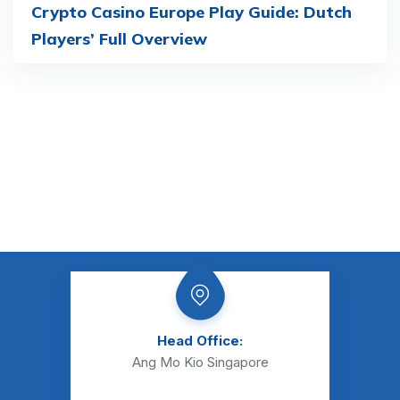
Crypto Casino Europe Play Guide: Dutch
Players’ Full Overview
Head Office:
Ang Mo Kio Singapore