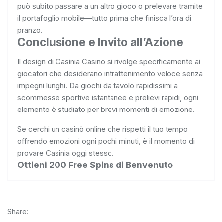
può subito passare a un altro gioco o prelevare tramite
il portafoglio mobile—tutto prima che finisca l’ora di
pranzo.
Conclusione e Invito all’Azione
Il design di Casinia Casino si rivolge specificamente ai
giocatori che desiderano intrattenimento veloce senza
impegni lunghi. Da giochi da tavolo rapidissimi a
scommesse sportive istantanee e prelievi rapidi, ogni
elemento è studiato per brevi momenti di emozione.
Se cerchi un casinò online che rispetti il tuo tempo
offrendo emozioni ogni pochi minuti, è il momento di
provare Casinia oggi stesso.
Ottieni 200 Free Spins di Benvenuto
Share: