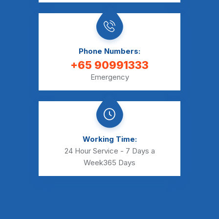
Phone Numbers:
+65 90991333
Emergency
Working Time:
24 Hour Service - 7 Days a
Week
365 Days