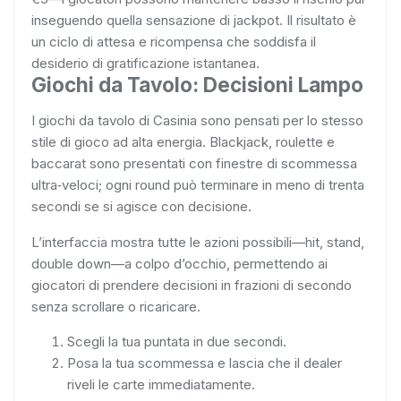
inseguendo quella sensazione di jackpot. Il risultato è
un ciclo di attesa e ricompensa che soddisfa il
desiderio di gratificazione istantanea.
Giochi da Tavolo: Decisioni Lampo
I giochi da tavolo di Casinia sono pensati per lo stesso
stile di gioco ad alta energia. Blackjack, roulette e
baccarat sono presentati con finestre di scommessa
ultra‑veloci; ogni round può terminare in meno di trenta
secondi se si agisce con decisione.
L’interfaccia mostra tutte le azioni possibili—hit, stand,
double down—a colpo d’occhio, permettendo ai
giocatori di prendere decisioni in frazioni di secondo
senza scrollare o ricaricare.
Scegli la tua puntata in due secondi.
Posa la tua scommessa e lascia che il dealer
riveli le carte immediatamente.