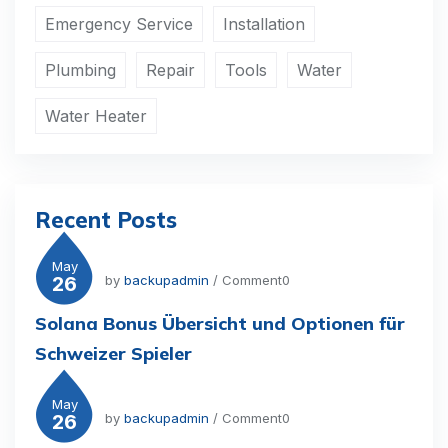
Emergency Service
Installation
Plumbing
Repair
Tools
Water
Water Heater
Recent Posts
May
26
by
backupadmin
/ Comment0
Solana Bonus Übersicht und Optionen für
Schweizer Spieler
May
26
by
backupadmin
/ Comment0