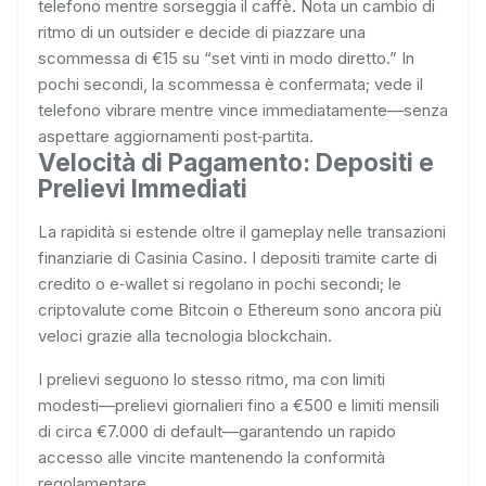
telefono mentre sorseggia il caffè. Nota un cambio di
ritmo di un outsider e decide di piazzare una
scommessa di €15 su “set vinti in modo diretto.” In
pochi secondi, la scommessa è confermata; vede il
telefono vibrare mentre vince immediatamente—senza
aspettare aggiornamenti post‑partita.
Velocità di Pagamento: Depositi e
Prelievi Immediati
La rapidità si estende oltre il gameplay nelle transazioni
finanziarie di
Casinia Casino
. I depositi tramite carte di
credito o e‑wallet si regolano in pochi secondi; le
criptovalute come Bitcoin o Ethereum sono ancora più
veloci grazie alla tecnologia blockchain.
I prelievi seguono lo stesso ritmo, ma con limiti
modesti—prelievi giornalieri fino a €500 e limiti mensili
di circa €7.000 di default—garantendo un rapido
accesso alle vincite mantenendo la conformità
regolamentare.