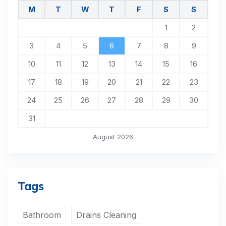
M
T
W
T
F
S
S
1
2
3
4
5
6
7
8
9
10
11
12
13
14
15
16
17
18
19
20
21
22
23
24
25
26
27
28
29
30
31
August 2026
Tags
Bathroom
Drains Cleaning